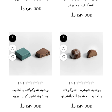
النسكافيه مع ويفر
JOD ‏٢٫٢٠ د.أ.‏
JOD ‏٢٫٢٠ د.أ.‏
0
0
بوشيه جوهرة - شوكولاتة
بوشيه شوكولاتة بالحليب
بالحليب بحشوة الكباتشينو
بحشوة تشيز كيك اوريو
JOD ‏٢٫٢٠ د.أ.‏
JOD ‏٢٫٢٠ د.أ.‏