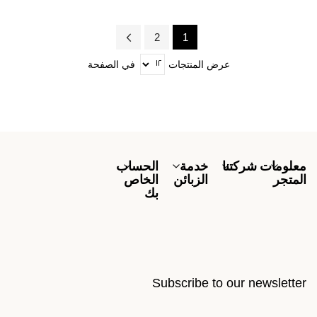
1
2
Page
Next
Page
You're
عرض المنتجات
في الصفحة
currently
reading
page
معلومات
شركتنا
خدمة
الحساب
المتجر
الزبائن
الخاص
بك
Subscribe to our newsletter