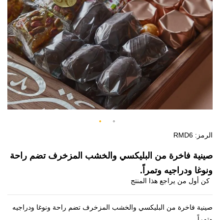
of
the
images
gallery
Skip
الرمز
RMD6
to
صينية فاخرة من البليكسي والخشب المزخرف تضم راحة
the
ونوغا ودراجيه وتمراً.
beginning
كن أول من يراجع هذا المنتج
of
the
images
صينية فاخرة من البليكسي والخشب المزخرف تضم راحة ونوغا ودراجيه
gallery
وتمراً.